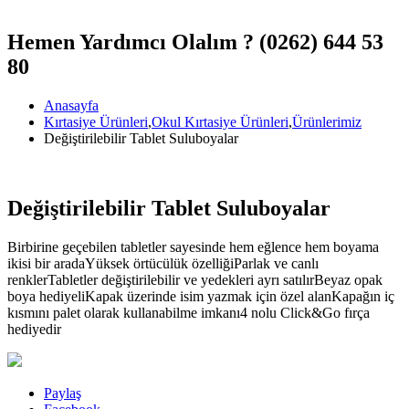
Hemen Yardımcı Olalım ?
(0262) 644 53
80
Anasayfa
Kırtasiye Ürünleri
,
Okul Kırtasiye Ürünleri
,
Ürünlerimiz
Değiştirilebilir Tablet Suluboyalar
Değiştirilebilir Tablet Suluboyalar
Birbirine geçebilen tabletler sayesinde hem eğlence hem boyama
ikisi bir aradaYüksek örtücülük özelliğiParlak ve canlı
renklerTabletler değiştirilebilir ve yedekleri ayrı satılırBeyaz opak
boya hediyeliKapak üzerinde isim yazmak için özel alanKapağın iç
kısmını palet olarak kullanabilme imkanı4 nolu Click&Go fırça
hediyedir
Paylaş