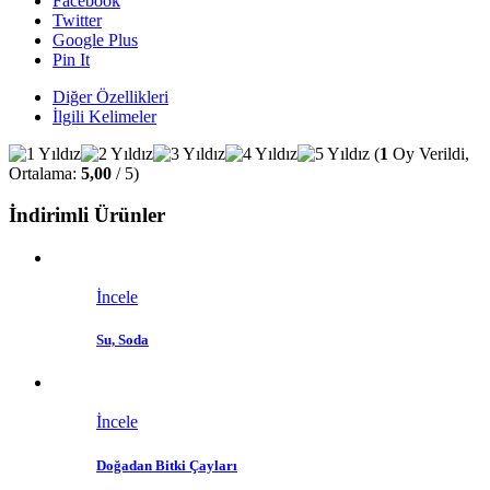
Facebook
Twitter
Google Plus
Pin It
Diğer Özellikleri
İlgili Kelimeler
(
1
Oy Verildi,
Ortalama:
5,00
/ 5)
İndirimli Ürünler
İncele
Su, Soda
İncele
Doğadan Bitki Çayları