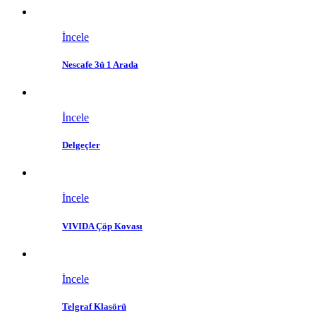
İncele
Nescafe 3ü 1 Arada
İncele
Delgeçler
İncele
VIVIDA Çöp Kovası
İncele
Telgraf Klasörü