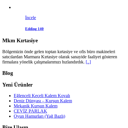
İncele
Edding 140
Mkm Kırtasiye
Bölgemizin önde gelen toptan kırtasiye ve ofis büro makineleri
satıcılardan Marmara Kırtasiye olarak sanayide faaliyet gösteren
firmalara yönelik çalışmalarımızı hızlandırdık.
[..]
Blog
Yeni Ürünler
Eğlenceli Keçeli Kalem Kovalı
Deniz Dünyası – Kurşun Kalem
Mekanik Kurşun Kalem
CEVİZ PARLAK
Oyun Hamurları (Yağ Bazlı)
Bize Ulaşın