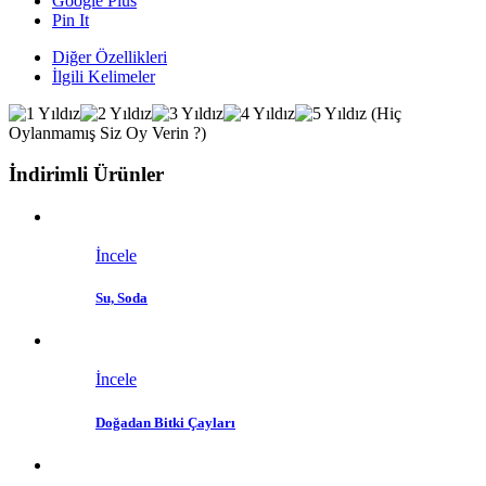
Google Plus
Pin It
Diğer Özellikleri
İlgili Kelimeler
(Hiç
Oylanmamış Siz Oy Verin ?)
İndirimli Ürünler
İncele
Su, Soda
İncele
Doğadan Bitki Çayları