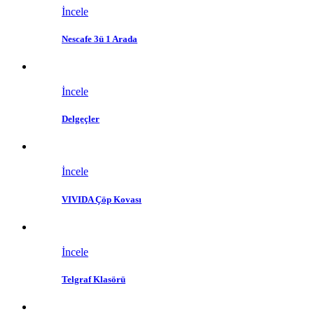
İncele
Nescafe 3ü 1 Arada
İncele
Delgeçler
İncele
VIVIDA Çöp Kovası
İncele
Telgraf Klasörü