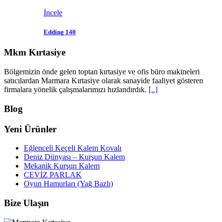
İncele
Edding 140
Mkm Kırtasiye
Bölgemizin önde gelen toptan kırtasiye ve ofis büro makineleri
satıcılardan Marmara Kırtasiye olarak sanayide faaliyet gösteren
firmalara yönelik çalışmalarımızı hızlandırdık.
[..]
Blog
Yeni Ürünler
Eğlenceli Keçeli Kalem Kovalı
Deniz Dünyası – Kurşun Kalem
Mekanik Kurşun Kalem
CEVİZ PARLAK
Oyun Hamurları (Yağ Bazlı)
Bize Ulaşın